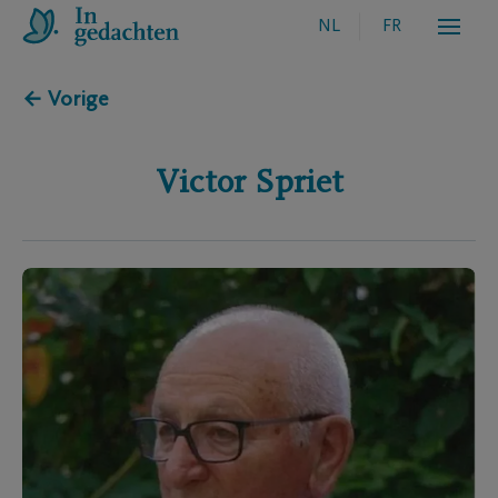
NL
FR
← Vorige
Victor
Spriet