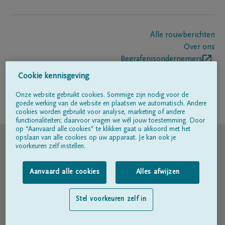
Alle rouwberichten
Over ons
Begrafenisondernemers
Contact
Cookie kennisgeving
Onze website gebruikt cookies. Sommige zijn nodig voor de
goede werking van de website en plaatsen we automatisch. Andere
Volg ons op
cookies worden gebruikt voor analyse, marketing of andere
functionaliteiten; daarvoor vragen we wél jouw toestemming. Door
op “Aanvaard alle cookies” te klikken gaat u akkoord met het
© DELA
opslaan van alle cookies op uw apparaat. Je kan ook je
voorkeuren zelf instellen.
Gebruiksvoorwaarden
Aanvaard alle cookies
Alles afwijzen
Privacyverklaring
Stel voorkeuren zelf in
Toegankelijkheidsverklaring
Cookiebeleid