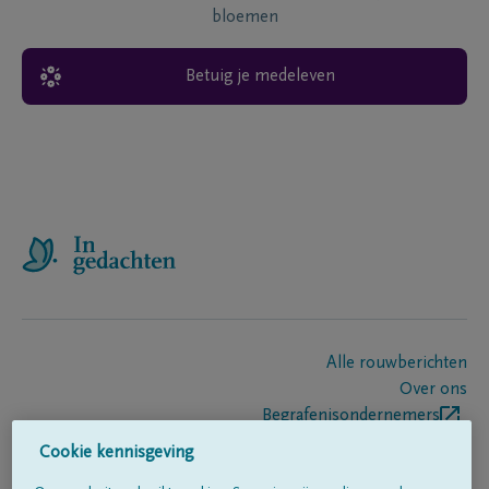
bloemen
Betuig je medeleven
Alle rouwberichten
Over ons
Begrafenisondernemers
Contact
Cookie kennisgeving