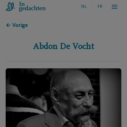
NL
FR
← Vorige
Abdon
De Vocht