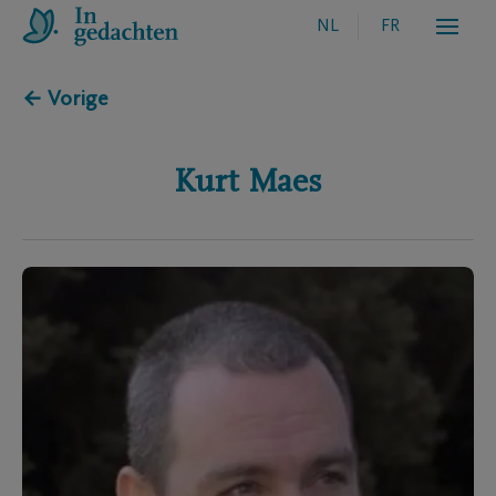
NL
FR
← Vorige
Kurt
Maes