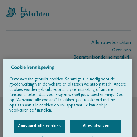
Alle rouwberichten
Over ons
Begrafenisondernemers
Contact
Cookie kennisgeving
Onze website gebruikt cookies. Sommige zijn nodig voor de
goede werking van de website en plaatsen we automatisch. Andere
Volg ons op
cookies worden gebruikt voor analyse, marketing of andere
functionaliteiten; daarvoor vragen we wél jouw toestemming. Door
op “Aanvaard alle cookies” te klikken gaat u akkoord met het
© DELA
opslaan van alle cookies op uw apparaat. Je kan ook je
voorkeuren zelf instellen.
Gebruiksvoorwaarden
Aanvaard alle cookies
Alles afwijzen
Privacyverklaring