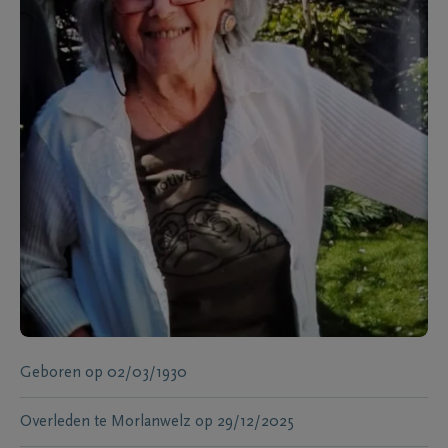
Geboren
op
02/03/1930
Overleden te
Morlanwelz
op
29/12/2025