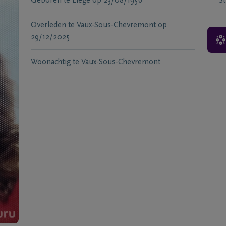
Geboren te
Liège
op
23/08/1956
S
Overleden te
Vaux-Sous-Chevremont
op
29/12/2025
Woonachtig te
Vaux-Sous-Chevremont