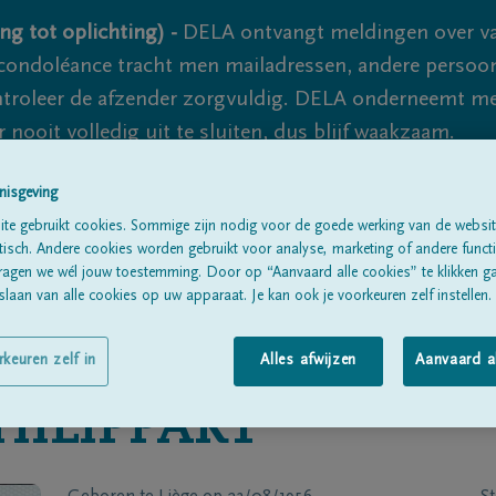
ng tot oplichting) -
DELA ontvangt meldingen over va
ondoléance tracht men mailadressen, andere persoon
controleer de afzender zorgvuldig. DELA onderneemt m
 nooit volledig uit te sluiten, dus blijf waakzaam.
nisgeving
te gebruikt cookies. Sommige zijn nodig voor de goede werking van de websit
Alle rouwberichten
Over ons
B
sch. Andere cookies worden gebruikt voor analyse, marketing of andere functio
ragen we wél jouw toestemming. Door op “Aanvaard alle cookies” te klikken g
laan van alle cookies op uw apparaat. Je kan ook je voorkeuren zelf instellen.
rkeuren zelf in
Alles afwijzen
Aanvaard a
HILIPPART