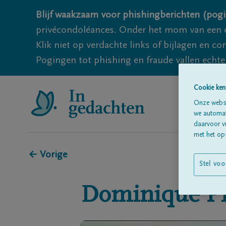
Blijf waakzaam voor phishingberichten (pogi
privécondoléances. Onder het mom van een c
Klik niet op verdachte links of bijlagen en 
Pogingen tot phishing en fraude vallen echter
Cookie ken
Onze websi
we automati
daarvoor v
met het ops
← Vorige
Stel voo
Dominique
P