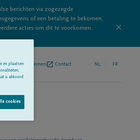
lse berichten via zogezegde
sgegevens of een betaling te bekomen.
eerdere acties om dit te voorkomen.
e en plaatsen
egrafenisondernemers
Contact
NL
FR
naliteiten;
aat u akkoord
lle cookies