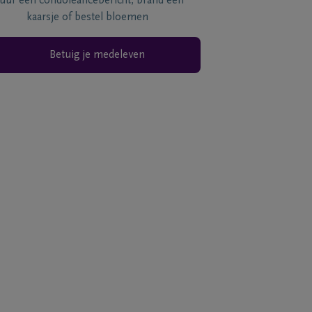
tuur een condoléancebericht, brand een
kaarsje of bestel bloemen
Betuig je medeleven