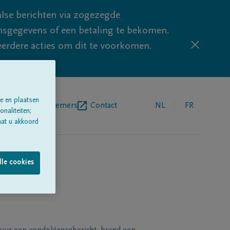
lse berichten via zogezegde
sgegevens of een betaling te bekomen.
eerdere acties om dit te voorkomen.
e en plaatsen
egrafenisondernemers
Contact
NL
FR
naliteiten;
aat u akkoord
lle cookies