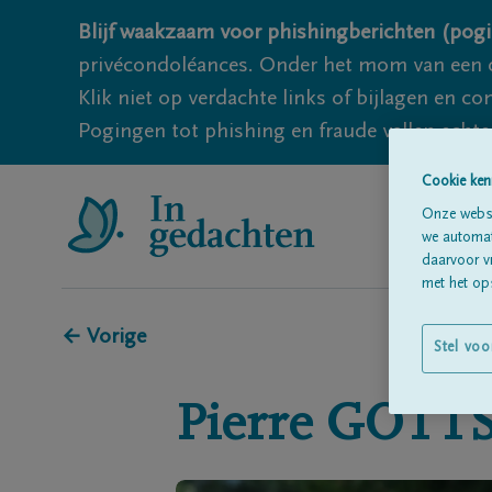
Blijf waakzaam voor phishingberichten (pogi
privécondoléances. Onder het mom van een c
Klik niet op verdachte links of bijlagen en 
Pogingen tot phishing en fraude vallen echter
Cookie ken
Onze websi
we automati
daarvoor v
met het ops
← Vorige
Stel voo
Pierre
GOTT