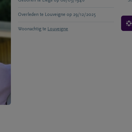
Geboren te
Liège
op
08/03/1946
S
Overleden te
Louveigne
op
29/12/2025
Woonachtig te
Louveigne