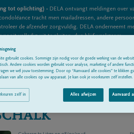
ng tot oplichting) -
DELA ontvangt meldingen over va
ondoléance tracht men mailadressen, andere persoon
controleer de afzender zorgvuldig. DELA onderneemt m
 nooit volledig uit te sluiten, dus blijf waakzaam.
nisgeving
te gebruikt cookies. Sommige zijn nodig voor de goede werking van de websit
Alle rouwberichten
Over ons
B
sch. Andere cookies worden gebruikt voor analyse, marketing of andere functio
ragen we wél jouw toestemming. Door op “Aanvaard alle cookies” te klikken g
laan van alle cookies op uw apparaat. Je kan ook je voorkeuren zelf instellen.
rkeuren zelf in
Alles afwijzen
Aanvaard a
SCHALK