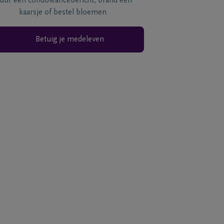
tuur een condoléancebericht, brand een
kaarsje of bestel bloemen
Betuig je medeleven