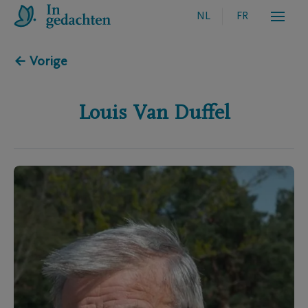
NL
FR
← Vorige
Louis
Van Duffel