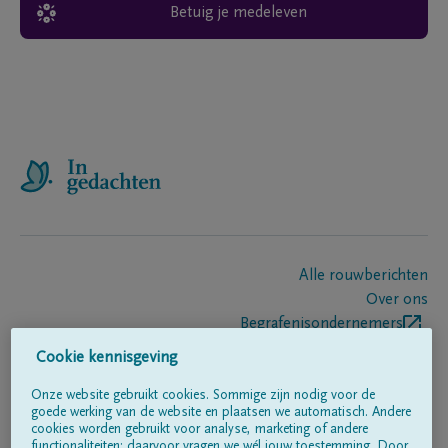
Betuig je medeleven
Alle rouwberichten
Over ons
Begrafenisondernemers
Contact
Cookie kennisgeving
Onze website gebruikt cookies. Sommige zijn nodig voor de
goede werking van de website en plaatsen we automatisch. Andere
Volg ons op
cookies worden gebruikt voor analyse, marketing of andere
functionaliteiten; daarvoor vragen we wél jouw toestemming. Door