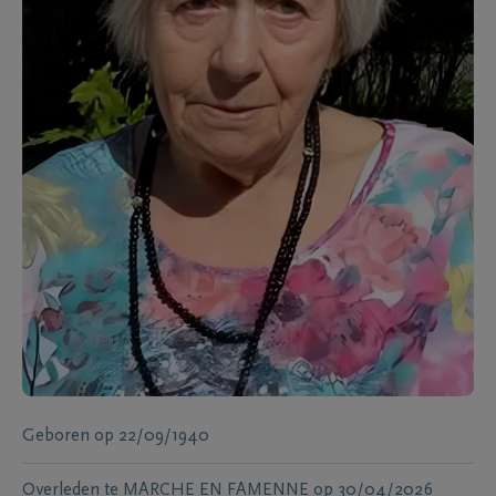
Geboren
op
22/09/1940
Overleden te
MARCHE EN FAMENNE
op
30/04/2026