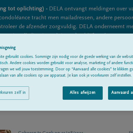
ng tot oplichting) -
DELA ontvangt meldingen over va
ondoléance tracht men mailadressen, andere persoon
controleer de afzender zorgvuldig. DELA onderneemt m
 nooit volledig uit te sluiten, dus blijf waakzaam.
nisgeving
te gebruikt cookies. Sommige zijn nodig voor de goede werking van de websit
Alle rouwberichten
Over ons
B
sch. Andere cookies worden gebruikt voor analyse, marketing of andere functio
ragen we wél jouw toestemming. Door op “Aanvaard alle cookies” te klikken g
laan van alle cookies op uw apparaat. Je kan ook je voorkeuren zelf instellen.
rkeuren zelf in
Alles afwijzen
Aanvaard a