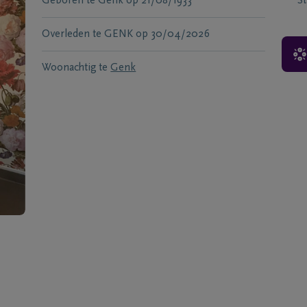
Geboren te
Genk
op
21/08/1933
S
Overleden te
GENK
op
30/04/2026
Woonachtig te
Genk