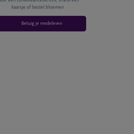
tuur een condoléancebericht, brand een
kaarsje of bestel bloemen
Betuig je medeleven