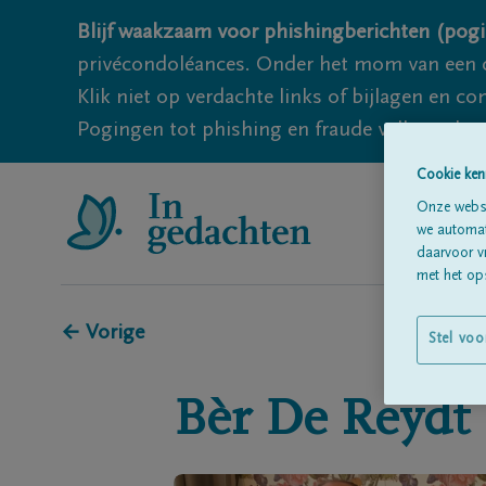
Blijf waakzaam voor phishingberichten (pogi
privécondoléances. Onder het mom van een c
Klik niet op verdachte links of bijlagen en 
Pogingen tot phishing en fraude vallen echter
Cookie ken
Onze websi
we automati
daarvoor v
met het ops
← Vorige
Stel voo
Bèr
De Reydt