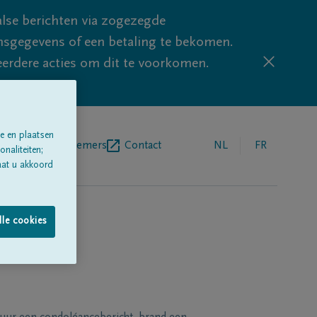
lse berichten via zogezegde
sgegevens of een betaling te bekomen.
eerdere acties om dit te voorkomen.
e en plaatsen
egrafenisondernemers
Contact
NL
FR
naliteiten;
aat u akkoord
lle cookies