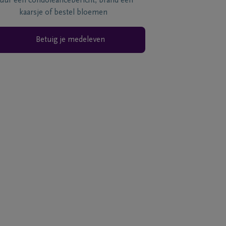
tuur een condoléancebericht, brand een
kaarsje of bestel bloemen
Betuig je medeleven