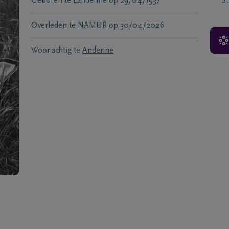
Geboren te
Landenne
op
29/04/1937
S
Overleden te
NAMUR
op
30/04/2026
Woonachtig te
Andenne