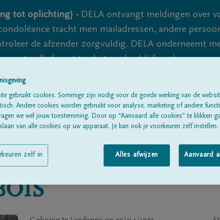
ng tot oplichting) -
DELA ontvangt meldingen over va
ondoléance tracht men mailadressen, andere persoon
controleer de afzender zorgvuldig. DELA onderneemt m
 nooit volledig uit te sluiten, dus blijf waakzaam.
nisgeving
te gebruikt cookies. Sommige zijn nodig voor de goede werking van de websit
Alle rouwberichten
Over ons
B
sch. Andere cookies worden gebruikt voor analyse, marketing of andere functio
ragen we wél jouw toestemming. Door op “Aanvaard alle cookies” te klikken g
laan van alle cookies op uw apparaat. Je kan ook je voorkeuren zelf instellen.
rkeuren zelf in
Alles afwijzen
Aanvaard a
BOIS