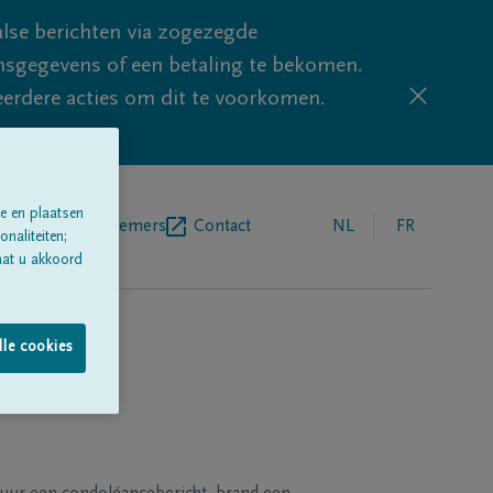
lse berichten via zogezegde
sgegevens of een betaling te bekomen.
eerdere acties om dit te voorkomen.
e en plaatsen
egrafenisondernemers
Contact
NL
FR
naliteiten;
aat u akkoord
lle cookies