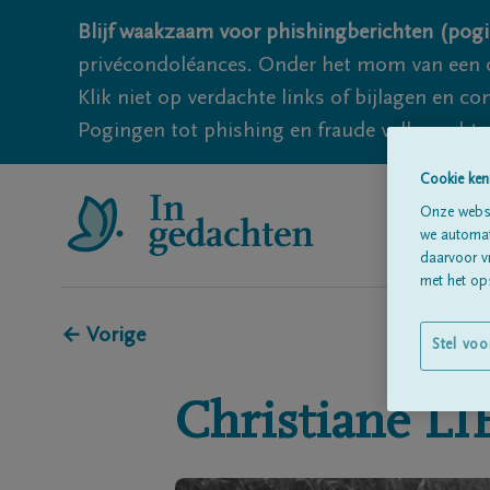
Blijf waakzaam voor phishingberichten (pogi
privécondoléances. Onder het mom van een c
Klik niet op verdachte links of bijlagen en 
Pogingen tot phishing en fraude vallen echter
Cookie ken
Onze websi
we automati
daarvoor v
met het ops
← Vorige
Stel voo
Christiane
LI