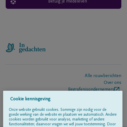
Betuig je medeleven
Alle rouwberichten
Over ons
Begrafenisondernemers
Contact
Cookie kennisgeving
Onze website gebruikt cookies. Sommige zijn nodig voor de
goede werking van de website en plaatsen we automatisch. Andere
Volg ons op
cookies worden gebruikt voor analyse, marketing of andere
functionaliteiten; daarvoor vragen we wél jouw toestemming. Door