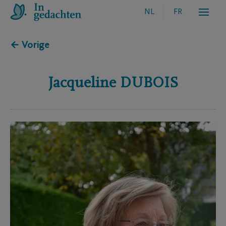
NL
FR
← Vorige
Jacqueline
DUBOIS