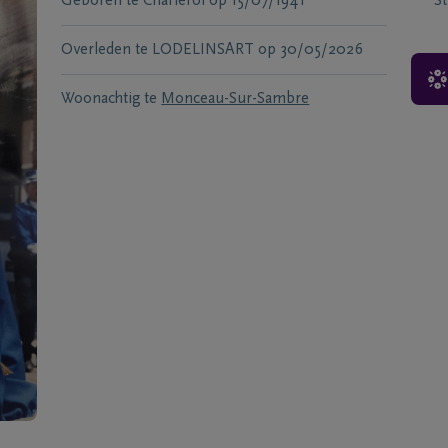
Geboren te
Charleroi
op
15/07/1941
S
Overleden te
LODELINSART
op
30/05/2026
Woonachtig te
Monceau-Sur-Sambre