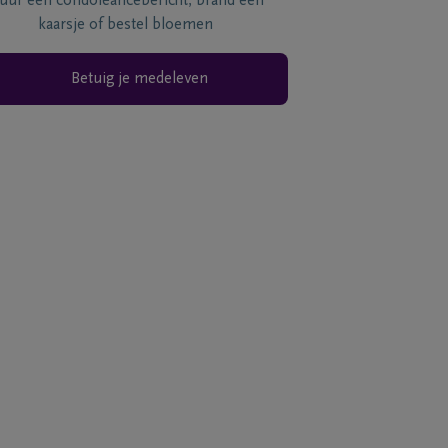
tuur een condoléancebericht, brand een
kaarsje of bestel bloemen
Betuig je medeleven