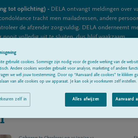
ng tot oplichting) -
DELA ontvangt meldingen over va
ondoléance tracht men mailadressen, andere persoon
controleer de afzender zorgvuldig. DELA onderneemt m
 nooit volledig uit te sluiten, dus blijf waakzaam.
nisgeving
te gebruikt cookies. Sommige zijn nodig voor de goede werking van de websit
Alle rouwberichten
Over ons
B
sch. Andere cookies worden gebruikt voor analyse, marketing of andere functio
ragen we wél jouw toestemming. Door op “Aanvaard alle cookies” te klikken g
laan van alle cookies op uw apparaat. Je kan ook je voorkeuren zelf instellen.
rkeuren zelf in
Alles afwijzen
Aanvaard a
Y