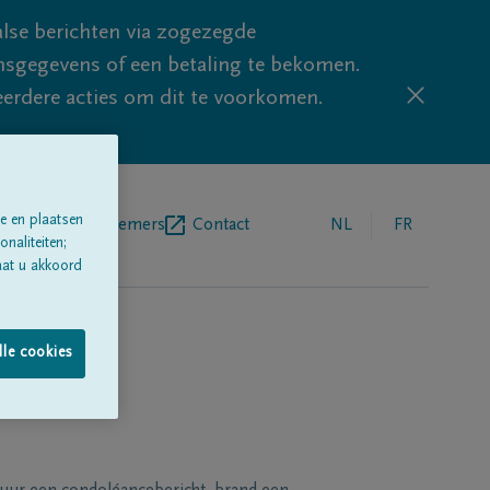
lse berichten via zogezegde
sgegevens of een betaling te bekomen.
eerdere acties om dit te voorkomen.
e en plaatsen
egrafenisondernemers
Contact
NL
FR
naliteiten;
aat u akkoord
lle cookies