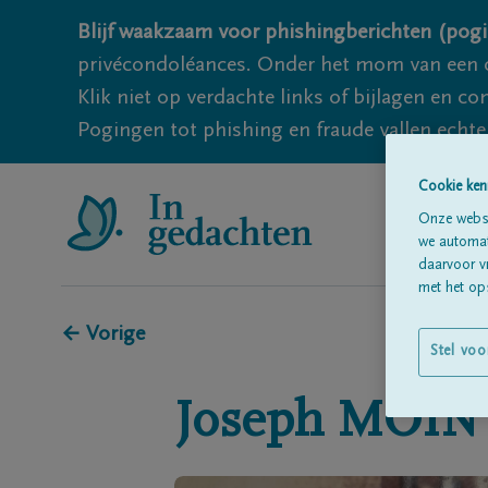
Blijf waakzaam voor phishingberichten (pogi
privécondoléances. Onder het mom van een c
Klik niet op verdachte links of bijlagen en 
Pogingen tot phishing en fraude vallen echter
Cookie ken
Onze websi
we automati
daarvoor v
met het ops
← Vorige
Stel voo
Joseph
MOIN