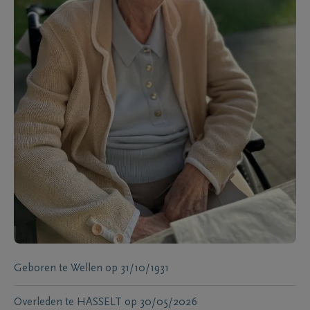
Geboren te
Wellen
op
31/10/1931
Overleden te
HASSELT
op
30/05/2026