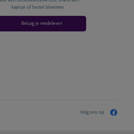
tuur een condoléancebericht, brand een
kaarsje of bestel bloemen
Betuig je medeleven
Volg ons op