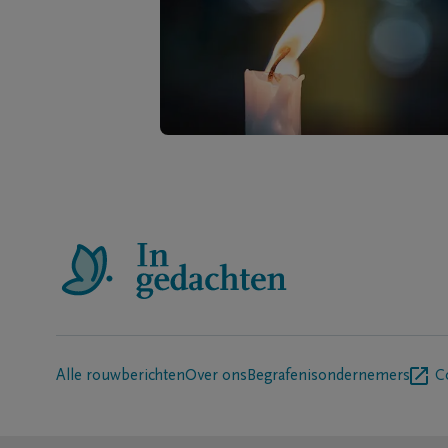
Alle rouwberichten
Over ons
Begrafenisondernemers
C