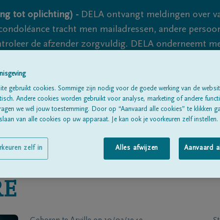
ng tot oplichting) -
DELA ontvangt meldingen over va
ondoléance tracht men mailadressen, andere persoon
controleer de afzender zorgvuldig. DELA onderneemt m
 nooit volledig uit te sluiten, dus blijf waakzaam.
nisgeving
te gebruikt cookies. Sommige zijn nodig voor de goede werking van de websit
sch. Andere cookies worden gebruikt voor analyse, marketing of andere functio
Alle rouwberichten
Over ons
B
ragen we wél jouw toestemming. Door op “Aanvaard alle cookies” te klikken g
laan van alle cookies op uw apparaat. Je kan ook je voorkeuren zelf instellen.
rkeuren zelf in
Alles afwijzen
Aanvaard a
RE