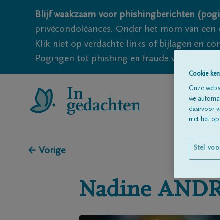
Blijf waakzaam voor phishingberichten (pogi
privécondoléances. Onder het mom van een c
Klik niet op verdachte links of bijlagen en 
Pogingen tot phishing en fraude vallen echter
Cookie ken
Onze websi
we automati
daarvoor v
met het ops
Stel voo
← Vorige
Nadine
AND