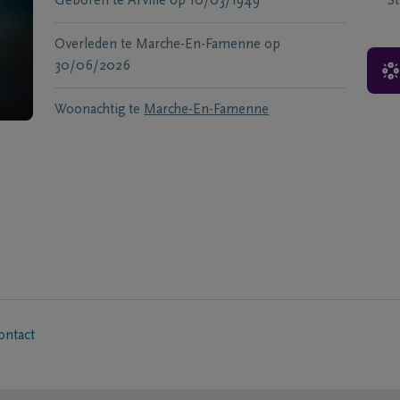
Geboren te
Arville
op
10/03/1949
S
Overleden te
Marche-En-Famenne
op
30/06/2026
Woonachtig te
Marche-En-Famenne
ontact