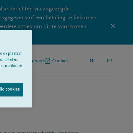
lse berichten via zogezegde
sgegevens of een betaling te bekomen.
eerdere acties om dit te voorkomen.
e en plaatsen
naliteiten;
egrafenisondernemers
Contact
NL
FR
aat u akkoord
lle cookies