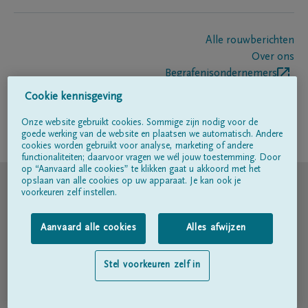
Alle rouwberichten
Over ons
Begrafenisondernemers
Contact
Cookie kennisgeving
Onze website gebruikt cookies. Sommige zijn nodig voor de
goede werking van de website en plaatsen we automatisch. Andere
Volg ons op
cookies worden gebruikt voor analyse, marketing of andere
functionaliteiten; daarvoor vragen we wél jouw toestemming. Door
op “Aanvaard alle cookies” te klikken gaat u akkoord met het
© DELA
opslaan van alle cookies op uw apparaat. Je kan ook je
voorkeuren zelf instellen.
Gebruiksvoorwaarden
Aanvaard alle cookies
Alles afwijzen
Privacyverklaring
Stel voorkeuren zelf in
Toegankelijkheidsverklaring
Cookiebeleid