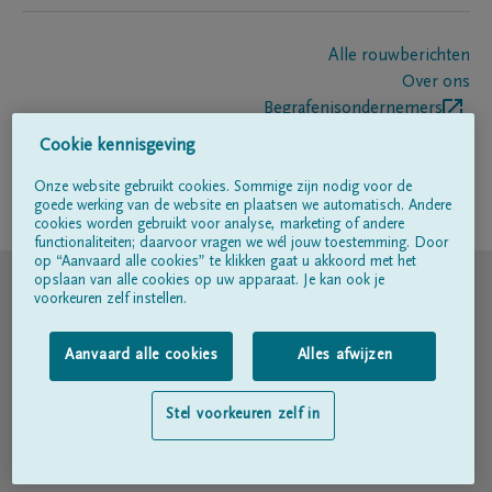
Alle rouwberichten
Over ons
Begrafenisondernemers
Contact
Cookie kennisgeving
Onze website gebruikt cookies. Sommige zijn nodig voor de
goede werking van de website en plaatsen we automatisch. Andere
Volg ons op
cookies worden gebruikt voor analyse, marketing of andere
functionaliteiten; daarvoor vragen we wél jouw toestemming. Door
op “Aanvaard alle cookies” te klikken gaat u akkoord met het
© DELA
opslaan van alle cookies op uw apparaat. Je kan ook je
voorkeuren zelf instellen.
Gebruiksvoorwaarden
Aanvaard alle cookies
Alles afwijzen
Privacyverklaring
Stel voorkeuren zelf in
Toegankelijkheidsverklaring
Cookiebeleid