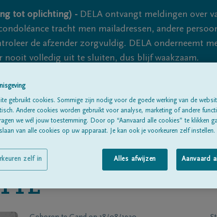
ng tot oplichting) -
DELA ontvangt meldingen over va
ondoléance tracht men mailadressen, andere persoon
controleer de afzender zorgvuldig. DELA onderneemt m
 nooit volledig uit te sluiten, dus blijf waakzaam.
nisgeving
Alle rouwberichten
Over ons
B
te gebruikt cookies. Sommige zijn nodig voor de goede werking van de websit
sch. Andere cookies worden gebruikt voor analyse, marketing of andere functio
ragen we wél jouw toestemming. Door op “Aanvaard alle cookies” te klikken g
laan van alle cookies op uw apparaat. Je kan ook je voorkeuren zelf instellen.
rkeuren zelf in
Alles afwijzen
Aanvaard a
ITTE