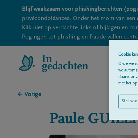
Blijf waakzaam voor phishingberichten (pogi
privécondoléances. Onder het mom van een c
Klik niet op verdachte links of bijlagen en 
Pogingen tot phishing en fraude vallen echter
Cookie ken
Onze websi
we automati
daarvoor v
met het ops
← Vorige
Stel voo
Paule
GUILL