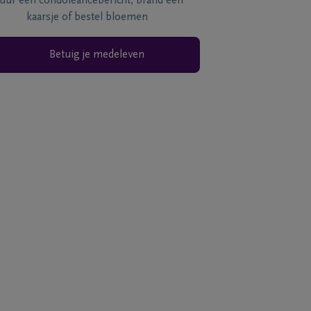
tuur een condoléancebericht, brand een
kaarsje of bestel bloemen
Betuig je medeleven