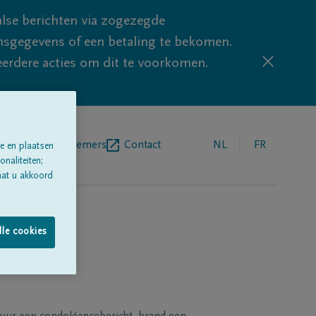
lse berichten via zogezegde
sgegevens of een betaling te bekomen.
eerdere acties om dit te voorkomen.
egrafenisondernemers
Contact
NL
FR
e en plaatsen
naliteiten;
aat u akkoord
lle cookies