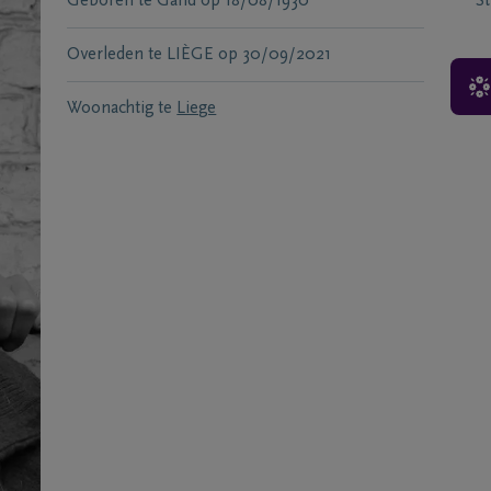
Geboren te
Gand
op
18/08/1930
S
Overleden te
LIÈGE
op
30/09/2021
Woonachtig te
Liege