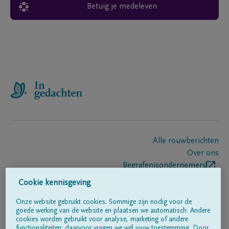
Betuig je medeleven
Alle rouwberichten
Over ons
Begrafenisondernemers
Contact
Cookie kennisgeving
Onze website gebruikt cookies. Sommige zijn nodig voor de
goede werking van de website en plaatsen we automatisch. Andere
Volg ons op
cookies worden gebruikt voor analyse, marketing of andere
functionaliteiten; daarvoor vragen we wél jouw toestemming. Door