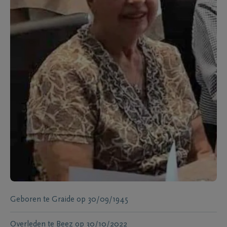
Geboren te
Graide
op
30/09/1945
Overleden te
Beez
op
30/10/2022