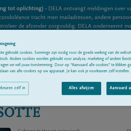
ng tot oplichting) -
DELA ontvangt meldingen over va
ondoléance tracht men mailadressen, andere persoon
controleer de afzender zorgvuldig. DELA onderneemt m
 nooit volledig uit te sluiten, dus blijf waakzaam.
nisgeving
te gebruikt cookies. Sommige zijn nodig voor de goede werking van de websit
sch. Andere cookies worden gebruikt voor analyse, marketing of andere functio
Alle rouwberichten
Over ons
B
ragen we wél jouw toestemming. Door op “Aanvaard alle cookies” te klikken g
laan van alle cookies op uw apparaat. Je kan ook je voorkeuren zelf instellen.
rkeuren zelf in
Alles afwijzen
Aanvaard a
SOTTE