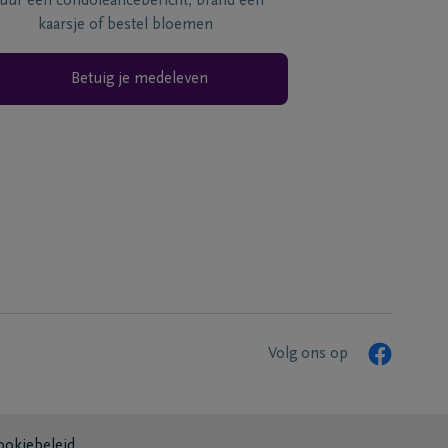
tuur een condoléancebericht, brand een
kaarsje of bestel bloemen
Betuig je medeleven
Volg ons op
ookiebeleid