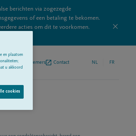
lse berichten via zogezegde
sgegevens of een betaling te bekomen.
eerdere acties om dit te voorkomen.
e en plaatsen
naliteiten;
egrafenisondernemers
Contact
NL
FR
aat u akkoord
lle cookies