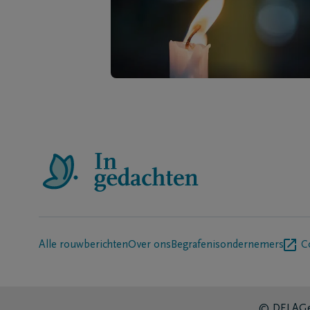
Alle rouwberichten
Over ons
Begrafenisondernemers
C
© DELA
Ge