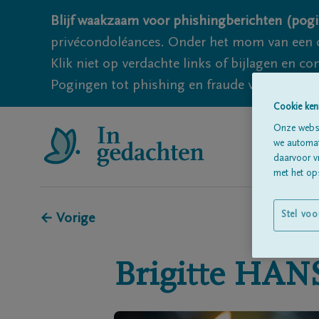
Blijf waakzaam voor phishingberichten (pogi
privécondoléances. Onder het mom van een c
Klik niet op verdachte links of bijlagen en 
Pogingen tot phishing en fraude vallen echter
Cookie ken
Onze websi
we automati
daarvoor v
met het ops
Stel voo
← Vorige
Brigitte
HAN