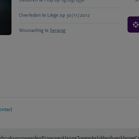
Geboren te
Huy
op
19/09/1958
S
Overleden te
Liège
op
30/11/2012
Woonachtig te
Seraing
ontact
bruiksvoorwaarden
Privacyverklaring
Toegankelijkheidsverklaring
C