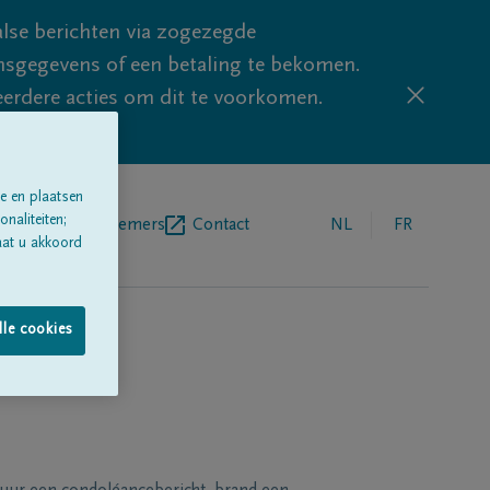
lse berichten via zogezegde
sgegevens of een betaling te bekomen.
eerdere acties om dit te voorkomen.
e en plaatsen
naliteiten;
egrafenisondernemers
Contact
NL
FR
aat u akkoord
lle cookies