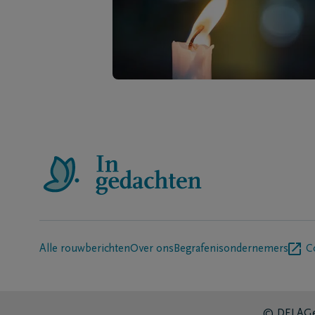
Alle rouwberichten
Over ons
Begrafenisondernemers
C
© DELA
Ge