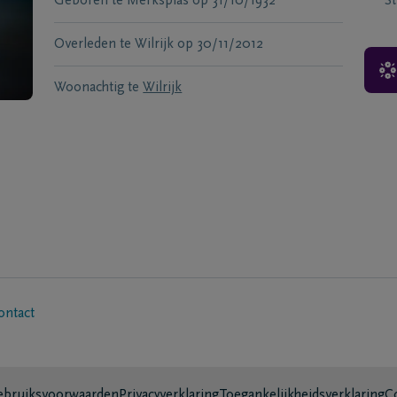
Geboren te
Merksplas
op
31/10/1932
S
Overleden te
Wilrijk
op
30/11/2012
Woonachtig te
Wilrijk
ontact
bruiksvoorwaarden
Privacyverklaring
Toegankelijkheidsverklaring
C