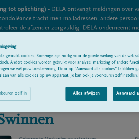
ng tot oplichting) -
DELA ontvangt meldingen over va
ondoléance tracht men mailadressen, andere persoon
controleer de afzender zorgvuldig. DELA onderneemt m
 nooit volledig uit te sluiten, dus blijf waakzaam.
nisgeving
te gebruikt cookies. Sommige zijn nodig voor de goede werking van de websit
sch. Andere cookies worden gebruikt voor analyse, marketing of andere functio
Alle rouwberichten
Over ons
B
ragen we wél jouw toestemming. Door op “Aanvaard alle cookies” te klikken g
laan van alle cookies op uw apparaat. Je kan ook je voorkeuren zelf instellen.
rkeuren zelf in
Alles afwijzen
Aanvaard a
Swinnen