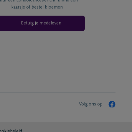
tuur een condoléancebericht, brand een
kaarsje of bestel bloemen
Betuig je medeleven
Volg ons op
ookiebeleid