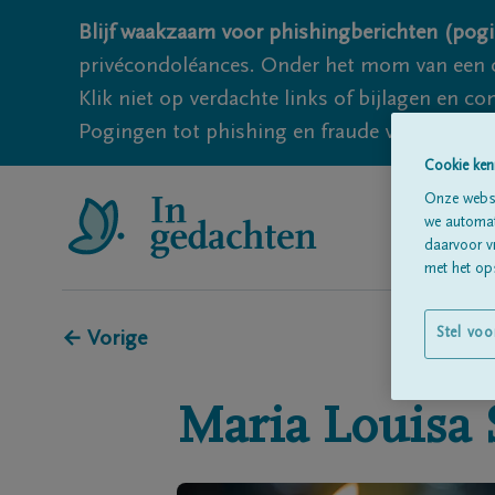
Blijf waakzaam voor phishingberichten (pogi
privécondoléances. Onder het mom van een c
Klik niet op verdachte links of bijlagen en 
Pogingen tot phishing en fraude vallen echter
Cookie ken
Onze websi
we automati
daarvoor v
met het ops
Stel voo
← Vorige
Maria Louisa