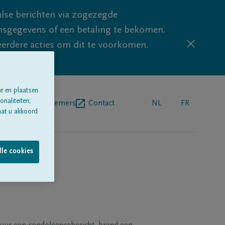
lse berichten via zogezegde
sgegevens of een betaling te bekomen.
eerdere acties om dit te voorkomen.
e en plaatsen
naliteiten;
egrafenisondernemers
Contact
NL
FR
aat u akkoord
lle cookies