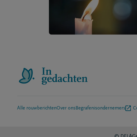
Alle rouwberichten
Over ons
Begrafenisondernemers
C
© DELA
Ge