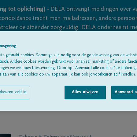
ng tot oplichting) -
DELA ontvangt meldingen over va
ondoléance tracht men mailadressen, andere persoon
controleer de afzender zorgvuldig. DELA onderneemt m
 nooit volledig uit te sluiten, dus blijf waakzaam.
nisgeving
te gebruikt cookies. Sommige zijn nodig voor de goede werking van de websit
sch. Andere cookies worden gebruikt voor analyse, marketing of andere functio
Alle rouwberichten
Over ons
B
ragen we wél jouw toestemming. Door op “Aanvaard alle cookies” te klikken g
laan van alle cookies op uw apparaat. Je kan ook je voorkeuren zelf instellen.
rkeuren zelf in
Alles afwijzen
Aanvaard a