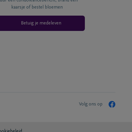
tuur een condoléancebericht, brand een
kaarsje of bestel bloemen
Betuig je medeleven
Volg ons op
ookiebeleid