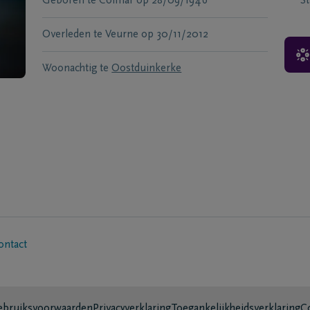
Geboren te
Colmar
op
28/09/1946
S
Overleden te
Veurne
op
30/11/2012
Woonachtig te
Oostduinkerke
ontact
bruiksvoorwaarden
Privacyverklaring
Toegankelijkheidsverklaring
C