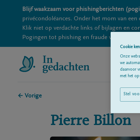
Blijf waakzaam voor phishingberichten (pogi
privécondoléances. Onder het mom van een c
Klik niet op verdachte links of bijlagen en 
Pogingen tot phishing en fraude vallen echter
Cookie ken
Onze websi
we automati
daarvoor v
met het ops
Stel voo
← Vorige
Pierre
Billon