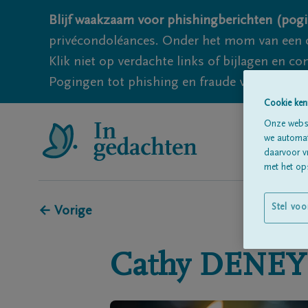
Blijf waakzaam voor phishingberichten (pogi
privécondoléances. Onder het mom van een c
Klik niet op verdachte links of bijlagen en 
Pogingen tot phishing en fraude vallen echter
Cookie ken
Onze websi
we automati
daarvoor v
met het ops
Stel voo
← Vorige
Cathy
DENEY