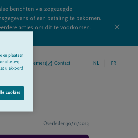
lse berichten via zogezegde
sgegevens of een betaling te bekomen.
eerdere acties om dit te voorkomen.
e en plaatsen
naliteiten;
egrafenisondernemers
Contact
NL
FR
aat u akkoord
lle cookies
Overleden
30/11/2013