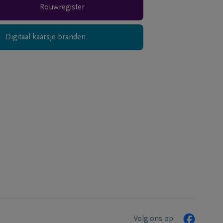
Rouwregister
Digitaal kaarsje branden
Volg ons op