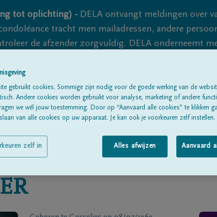
ng tot oplichting) -
DELA ontvangt meldingen over va
ondoléance tracht men mailadressen, andere persoon
controleer de afzender zorgvuldig. DELA onderneemt m
 nooit volledig uit te sluiten, dus blijf waakzaam.
nisgeving
te gebruikt cookies. Sommige zijn nodig voor de goede werking van de websit
sch. Andere cookies worden gebruikt voor analyse, marketing of andere functio
Alle rouwberichten
Over ons
B
ragen we wél jouw toestemming. Door op “Aanvaard alle cookies” te klikken g
laan van alle cookies op uw apparaat. Je kan ook je voorkeuren zelf instellen.
rkeuren zelf in
Alles afwijzen
Aanvaard a
ER