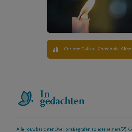
Corinne Collard, Christophe Alin
Alle rouwberichten
Over ons
Begrafenisondernemers
C