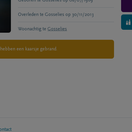
Geboren te
Gosselies
op
08/07/1969
Overleden te
Gosselies
op
30/11/2013
Woonachtig te
Gosselies
e
hebben een kaarsje gebrand.
ontact