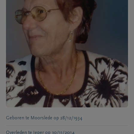
Geboren te
Moorslede
op
28/12/1934
Overleden te
Ieper
op
30/11/2014