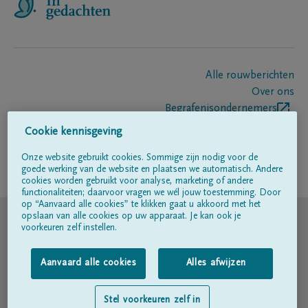
Alle rouwberichten
Over ons
Begrafenisondernemers
Contact
Cookie kennisgeving
Onze website gebruikt cookies. Sommige zijn nodig voor de
goede werking van de website en plaatsen we automatisch. Andere
Volg ons op
cookies worden gebruikt voor analyse, marketing of andere
functionaliteiten; daarvoor vragen we wél jouw toestemming. Door
op “Aanvaard alle cookies” te klikken gaat u akkoord met het
© DELA
opslaan van alle cookies op uw apparaat. Je kan ook je
voorkeuren zelf instellen.
Gebruiksvoorwaarden
Aanvaard alle cookies
Alles afwijzen
Privacyverklaring
Stel voorkeuren zelf in
Toegankelijkheidsverklaring