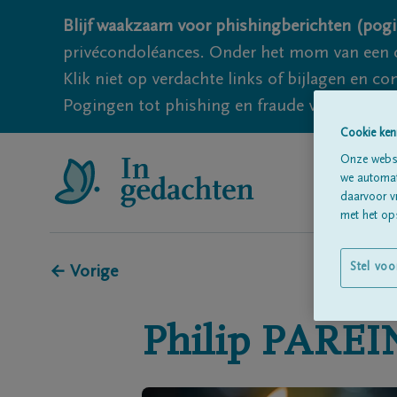
Blijf waakzaam voor phishingberichten (pogi
privécondoléances. Onder het mom van een c
Klik niet op verdachte links of bijlagen en 
Pogingen tot phishing en fraude vallen echter
Cookie ken
Onze websi
we automati
daarvoor v
met het ops
Stel voo
← Vorige
Philip
PAREI