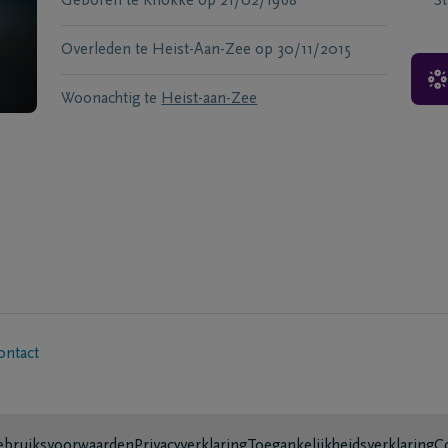
Geboren te
Knokke
op
21/02/1968
S
Overleden te
Heist-Aan-Zee
op
30/11/2015
Woonachtig te
Heist-aan-Zee
ontact
bruiksvoorwaarden
Privacyverklaring
Toegankelijkheidsverklaring
C