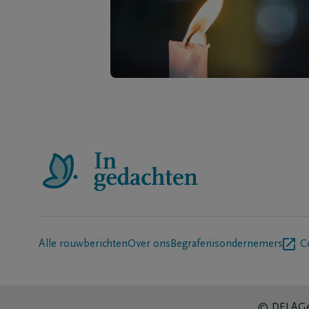
Alle rouwberichten
Over ons
Begrafenisondernemers
C
© DELA
Ge