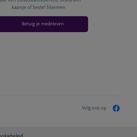
tuur een condoléancebericht, brand een
kaarsje of bestel bloemen
Betuig je medeleven
Volg ons op
ookiebeleid