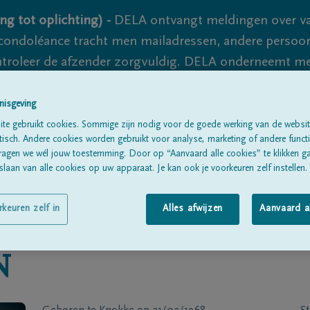
ng tot oplichting) -
DELA ontvangt meldingen over va
ondoléance tracht men mailadressen, andere persoon
controleer de afzender zorgvuldig. DELA onderneemt m
 nooit volledig uit te sluiten, dus blijf waakzaam.
nisgeving
te gebruikt cookies. Sommige zijn nodig voor de goede werking van de websit
sch. Andere cookies worden gebruikt voor analyse, marketing of andere functio
Alle rouwberichten
Over ons
B
ragen we wél jouw toestemming. Door op “Aanvaard alle cookies” te klikken g
laan van alle cookies op uw apparaat. Je kan ook je voorkeuren zelf instellen.
rkeuren zelf in
Alles afwijzen
Aanvaard a
N