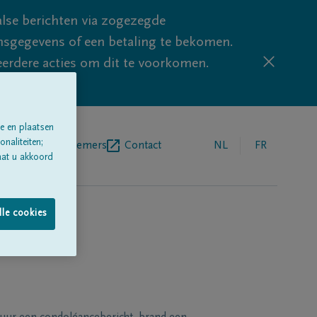
lse berichten via zogezegde
sgegevens of een betaling te bekomen.
eerdere acties om dit te voorkomen.
e en plaatsen
naliteiten;
egrafenisondernemers
Contact
NL
FR
aat u akkoord
lle cookies