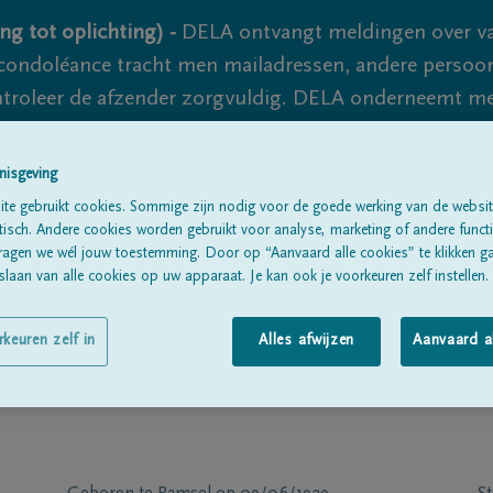
ng tot oplichting) -
DELA ontvangt meldingen over va
ondoléance tracht men mailadressen, andere persoon
controleer de afzender zorgvuldig. DELA onderneemt m
 nooit volledig uit te sluiten, dus blijf waakzaam.
nisgeving
te gebruikt cookies. Sommige zijn nodig voor de goede werking van de websit
Alle rouwberichten
Over ons
B
sch. Andere cookies worden gebruikt voor analyse, marketing of andere functio
ragen we wél jouw toestemming. Door op “Aanvaard alle cookies” te klikken g
laan van alle cookies op uw apparaat. Je kan ook je voorkeuren zelf instellen.
rkeuren zelf in
Alles afwijzen
Aanvaard a