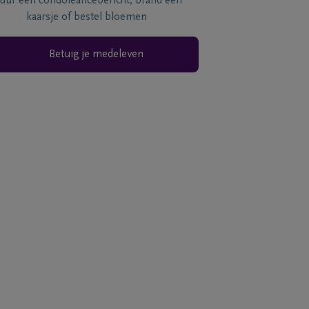
tuur een condoléancebericht, brand een
kaarsje of bestel bloemen
Betuig je medeleven