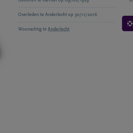
Geboren te
Ramsel
op
09/06/1929
S
Overleden te
Anderlecht
op
30/11/2016
Woonachtig te
Anderlecht