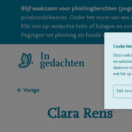
Blijf waakzaam voor phishingberichten (pogi
privécondoléances. Onder het mom van een c
Klik niet op verdachte links of bijlagen en 
Pogingen tot phishing en fraude vallen echter
Cookie ken
Onze websi
we automati
daarvoor v
met het ops
← Vorige
Stel voo
Clara
Rens