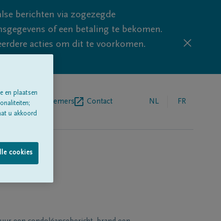
lse berichten via zogezegde
sgegevens of een betaling te bekomen.
eerdere acties om dit te voorkomen.
e en plaatsen
egrafenisondernemers
Contact
NL
FR
naliteiten;
aat u akkoord
lle cookies