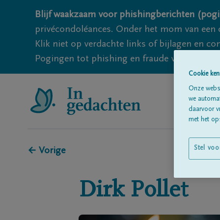
Blijf waakzaam voor phishingberichten (pogi
privécondoléances. Onder het mom van een c
Klik niet op verdachte links of bijlagen en 
Pogingen tot phishing en fraude vallen echter
Cookie ken
Onze websi
we automati
daarvoor v
met het ops
Stel voo
← Vorige
Dirk
Pollet