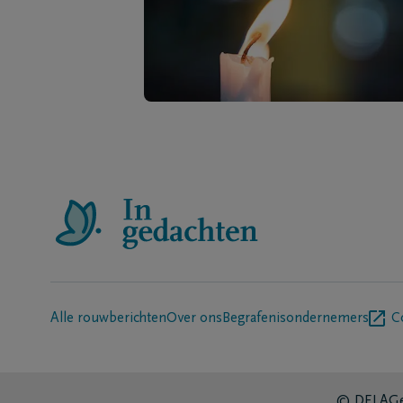
Alle rouwberichten
Over ons
Begrafenisondernemers
C
© DELA
Ge