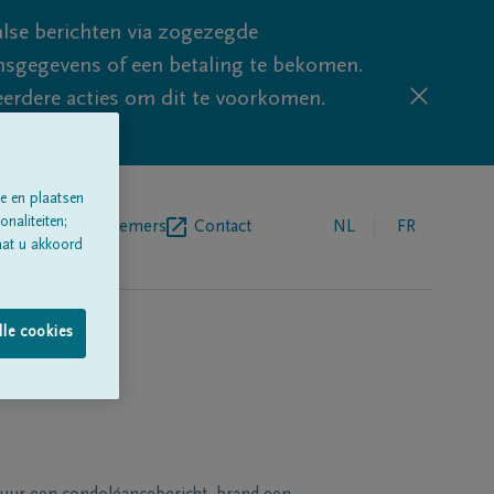
lse berichten via zogezegde
sgegevens of een betaling te bekomen.
eerdere acties om dit te voorkomen.
e en plaatsen
naliteiten;
egrafenisondernemers
Contact
NL
FR
aat u akkoord
lle cookies