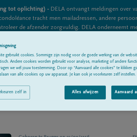
ng tot oplichting) -
DELA ontvangt meldingen over va
ondoléance tracht men mailadressen, andere persoon
controleer de afzender zorgvuldig. DELA onderneemt m
 nooit volledig uit te sluiten, dus blijf waakzaam.
nisgeving
te gebruikt cookies. Sommige zijn nodig voor de goede werking van de websit
sch. Andere cookies worden gebruikt voor analyse, marketing of andere functio
Alle rouwberichten
Over ons
B
ragen we wél jouw toestemming. Door op “Aanvaard alle cookies” te klikken g
laan van alle cookies op uw apparaat. Je kan ook je voorkeuren zelf instellen.
rkeuren zelf in
Alles afwijzen
Aanvaard a