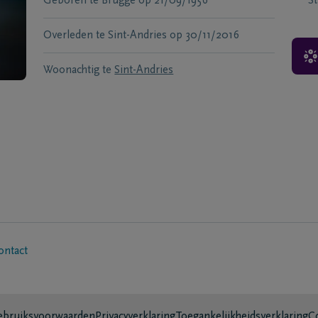
Geboren te
Brugge
op
21/09/1956
S
Overleden te
Sint-Andries
op
30/11/2016
Woonachtig te
Sint-Andries
ontact
bruiksvoorwaarden
Privacyverklaring
Toegankelijkheidsverklaring
C