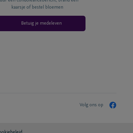
tuur een condoléancebericht, brand een
kaarsje of bestel bloemen
Betuig je medeleven
Volg ons op
ookiebeleid