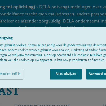
ng tot oplichting) -
DELA ontvangt meldingen over va
ondoléance tracht men mailadressen, andere persoon
controleer de afzender zorgvuldig. DELA onderneemt m
 nooit volledig uit te sluiten, dus blijf waakzaam.
nisgeving
te gebruikt cookies. Sommige zijn nodig voor de goede werking van de websit
Alle rouwberichten
Over ons
B
sch. Andere cookies worden gebruikt voor analyse, marketing of andere functio
ragen we wél jouw toestemming. Door op “Aanvaard alle cookies” te klikken g
laan van alle cookies op uw apparaat. Je kan ook je voorkeuren zelf instellen.
rkeuren zelf in
Alles afwijzen
Aanvaard a
AST