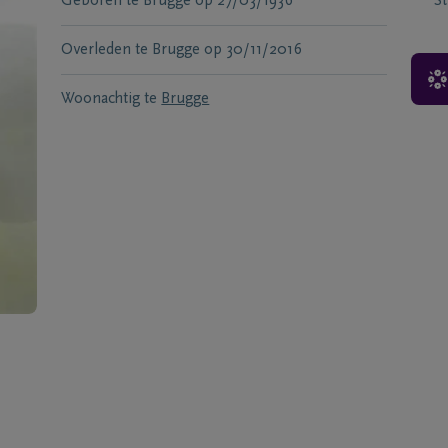
Geboren te
Brugge
op
27/03/1936
S
Overleden te
Brugge
op
30/11/2016
Woonachtig te
Brugge