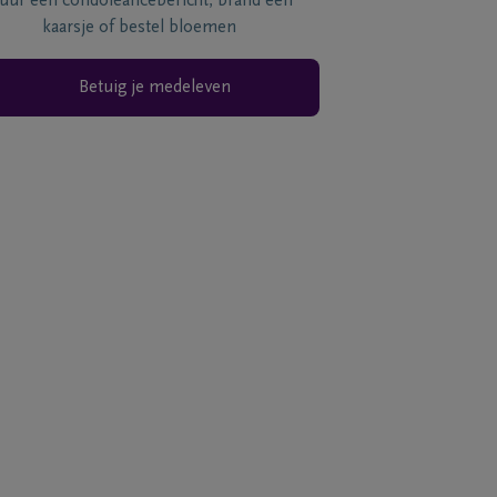
tuur een condoléancebericht, brand een
kaarsje of bestel bloemen
Betuig je medeleven