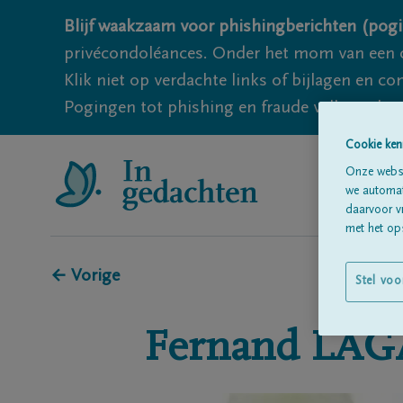
Blijf waakzaam voor phishingberichten (pogi
privécondoléances. Onder het mom van een c
Klik niet op verdachte links of bijlagen en 
Pogingen tot phishing en fraude vallen echter
Cookie ken
Onze websi
we automati
daarvoor v
met het ops
← Vorige
Stel voo
Fernand
LAG