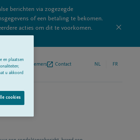
lse berichten via zogezegde
sgegevens of een betaling te bekomen.
eerdere acties om dit te voorkomen.
e en plaatsen
egrafenisondernemers
Contact
NL
FR
naliteiten;
aat u akkoord
lle cookies