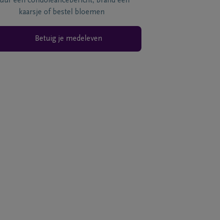
tuur een condoléancebericht, brand een
kaarsje of bestel bloemen
Betuig je medeleven