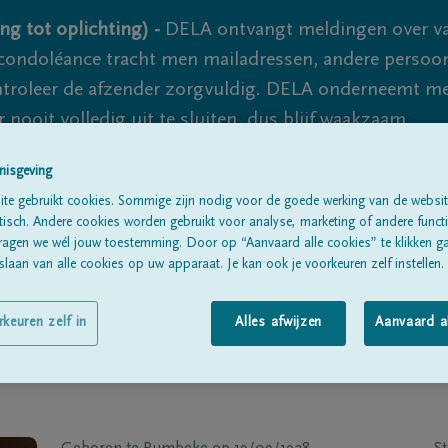
ng tot oplichting) -
DELA ontvangt meldingen over va
ondoléance tracht men mailadressen, andere persoon
controleer de afzender zorgvuldig. DELA onderneemt m
 nooit volledig uit te sluiten, dus blijf waakzaam.
nisgeving
te gebruikt cookies. Sommige zijn nodig voor de goede werking van de websit
Alle rouwberichten
Over ons
B
sch. Andere cookies worden gebruikt voor analyse, marketing of andere functio
ragen we wél jouw toestemming. Door op “Aanvaard alle cookies” te klikken g
laan van alle cookies op uw apparaat. Je kan ook je voorkeuren zelf instellen.
rkeuren zelf in
Alles afwijzen
Aanvaard a