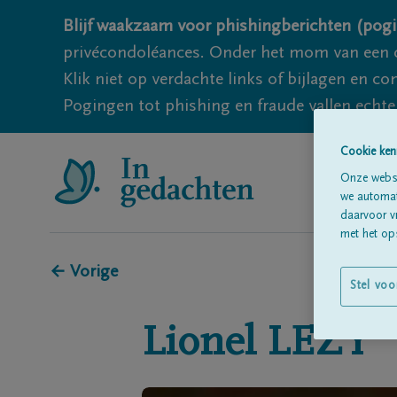
Blijf waakzaam voor phishingberichten (pogi
privécondoléances. Onder het mom van een c
Klik niet op verdachte links of bijlagen en 
Pogingen tot phishing en fraude vallen echter
Cookie ken
Onze websi
we automati
daarvoor v
met het ops
← Vorige
Stel voo
Lionel
LEZY