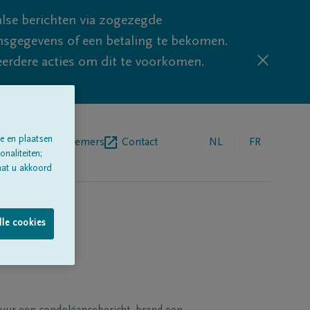
lse berichten via zogezegde
sgegevens of een betaling te bekomen.
eerdere acties om dit te voorkomen.
e en plaatsen
egrafenisondernemers
Contact
NL
FR
naliteiten;
aat u akkoord
lle cookies