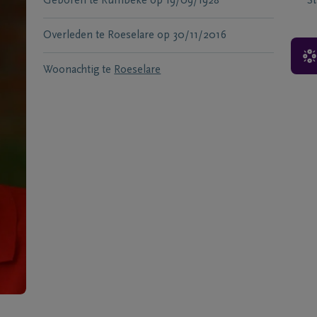
Geboren te
Rumbeke
op
19/09/1928
S
Overleden te
Roeselare
op
30/11/2016
Woonachtig te
Roeselare