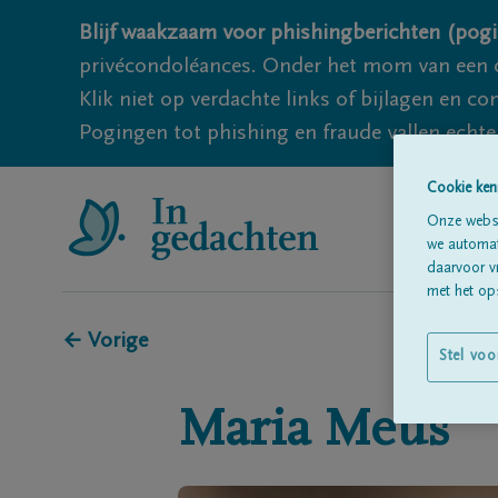
Blijf waakzaam voor phishingberichten (pogi
privécondoléances. Onder het mom van een c
Klik niet op verdachte links of bijlagen en 
Pogingen tot phishing en fraude vallen echter
Cookie ken
Onze websi
we automati
daarvoor v
met het ops
← Vorige
Stel voo
Maria
Meus