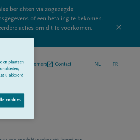
lse berichten via zogezegde
sgegevens of een betaling te bekomen.
eerdere acties om dit te voorkomen.
e en plaatsen
egrafenisondernemers
Contact
NL
FR
naliteiten;
aat u akkoord
lle cookies