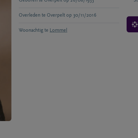
Geboren te
Overpelt
op
26/08/1933
S
Overleden te
Overpelt
op
30/11/2016
Woonachtig te
Lommel