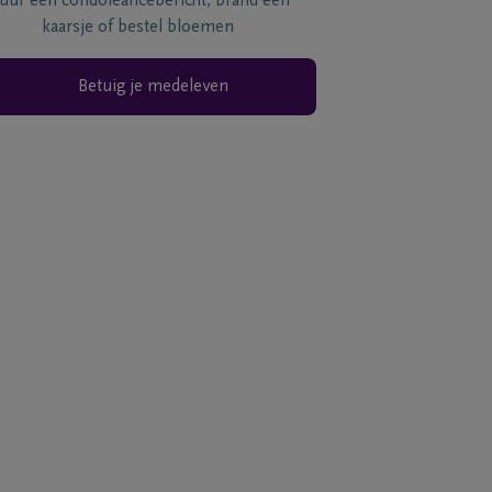
tuur een condoléancebericht, brand een
kaarsje of bestel bloemen
Betuig je medeleven