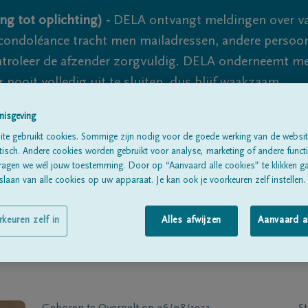
ng tot oplichting) -
DELA ontvangt meldingen over va
ondoléance tracht men mailadressen, andere persoon
controleer de afzender zorgvuldig. DELA onderneemt m
 nooit volledig uit te sluiten, dus blijf waakzaam.
nisgeving
te gebruikt cookies. Sommige zijn nodig voor de goede werking van de websit
Alle rouwberichten
Over ons
B
sch. Andere cookies worden gebruikt voor analyse, marketing of andere functio
ragen we wél jouw toestemming. Door op “Aanvaard alle cookies” te klikken g
laan van alle cookies op uw apparaat. Je kan ook je voorkeuren zelf instellen.
rkeuren zelf in
Alles afwijzen
Aanvaard a