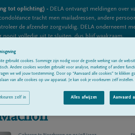
ng tot oplichting) -
DELA ontvangt meldingen over va
ondoléance tracht men mailadressen, andere persoon
controleer de afzender zorgvuldig. DELA onderneemt m
 nooit volledig uit te sluiten, dus blijf waakzaam.
nisgeving
te gebruikt cookies. Sommige zijn nodig voor de goede werking van de websit
Alle rouwberichten
Over ons
B
sch. Andere cookies worden gebruikt voor analyse, marketing of andere functio
ragen we wél jouw toestemming. Door op “Aanvaard alle cookies” te klikken g
laan van alle cookies op uw apparaat. Je kan ook je voorkeuren zelf instellen.
rkeuren zelf in
Alles afwijzen
Aanvaard a
Machon