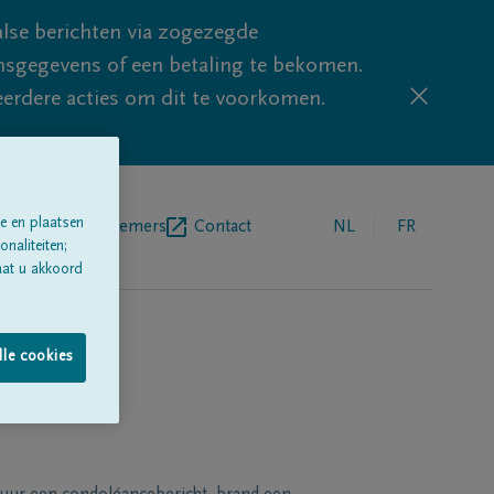
lse berichten via zogezegde
sgegevens of een betaling te bekomen.
eerdere acties om dit te voorkomen.
e en plaatsen
egrafenisondernemers
Contact
NL
FR
naliteiten;
aat u akkoord
lle cookies