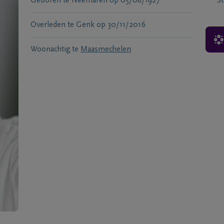
Geboren te
Neerharen
op
05/08/1927
S
Overleden te
Genk
op
30/11/2016
Woonachtig te
Maasmechelen