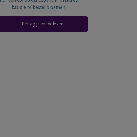
tuur een condoléancebericht, brand een
kaarsje of bestel bloemen
Betuig je medeleven