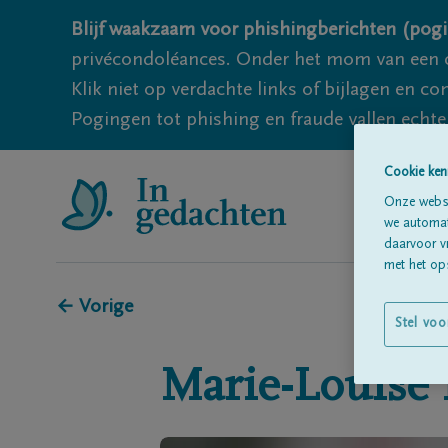
Blijf waakzaam voor phishingberichten (pogi
privécondoléances. Onder het mom van een c
Klik niet op verdachte links of bijlagen en 
Pogingen tot phishing en fraude vallen echter
Cookie ken
Onze websi
we automati
daarvoor v
met het ops
← Vorige
Stel voo
Marie-Louise