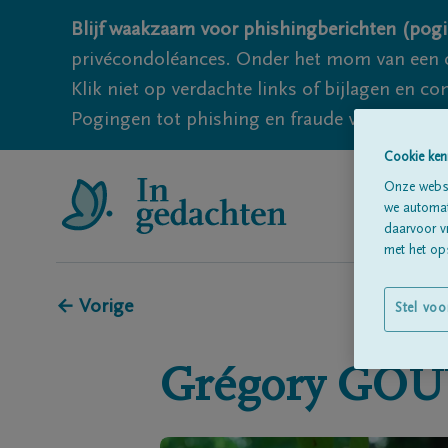
Blijf waakzaam voor phishingberichten (pogi
privécondoléances. Onder het mom van een c
Klik niet op verdachte links of bijlagen en 
Pogingen tot phishing en fraude vallen echter
Cookie ken
Onze websi
we automati
daarvoor v
met het ops
← Vorige
Stel voo
Grégory
GOU