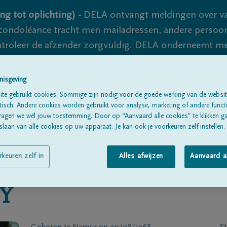
ng tot oplichting) -
DELA ontvangt meldingen over va
ondoléance tracht men mailadressen, andere persoon
controleer de afzender zorgvuldig. DELA onderneemt m
 nooit volledig uit te sluiten, dus blijf waakzaam.
nisgeving
te gebruikt cookies. Sommige zijn nodig voor de goede werking van de websit
Alle rouwberichten
Over ons
B
sch. Andere cookies worden gebruikt voor analyse, marketing of andere functio
ragen we wél jouw toestemming. Door op “Aanvaard alle cookies” te klikken g
laan van alle cookies op uw apparaat. Je kan ook je voorkeuren zelf instellen.
rkeuren zelf in
Alles afwijzen
Aanvaard a
Y