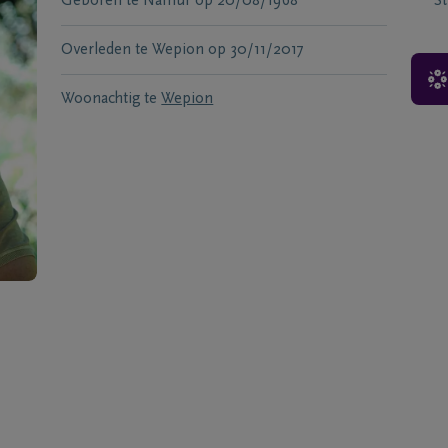
Geboren te
Namur
op
20/08/1968
S
Overleden te
Wepion
op
30/11/2017
Woonachtig te
Wepion