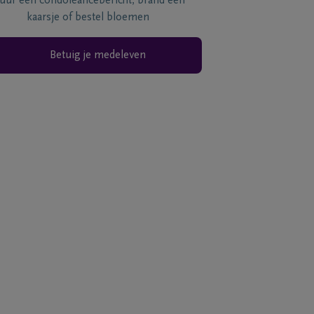
tuur een condoléancebericht, brand een
kaarsje of bestel bloemen
Betuig je medeleven