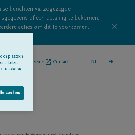
lse berichten via zogezegde
sgegevens of een betaling te bekomen.
eerdere acties om dit te voorkomen.
e en plaatsen
egrafenisondernemers
Contact
NL
FR
naliteiten;
aat u akkoord
lle cookies