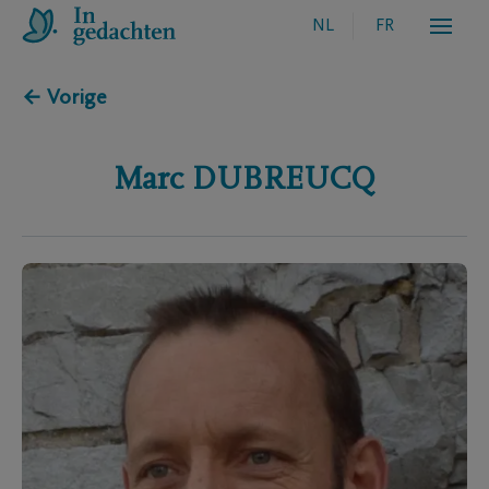
NL
FR
← Vorige
Marc
DUBREUCQ