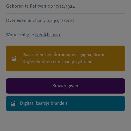
Geboren te
Petitvoir
op
17/12/1924
Overleden te
Chanly
op
30/11/2017
Woonachtig te
Neufchateau
Pascal Vinckier, dominique cigagna, Bruno
Kuylen
hebben een kaarsje gebrand.
Rouwregister
Digitaal kaarsje branden