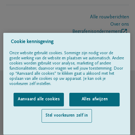
Alle rouwberichten
Over ons
Begrafenisondernemers
Contact
Cookie kennisgeving
Onze website gebruikt cookies. Sommige zijn nodig voor de
goede werking van de website en plaatsen we automatisch. Andere
Volg ons op
cookies worden gebruikt voor analyse, marketing of andere
functionaliteiten; daarvoor vragen we wél jouw toestemming. Door
op “Aanvaard alle cookies” te klikken gaat u akkoord met het
© DELA
opslaan van alle cookies op uw apparaat. Je kan ook je
voorkeuren zelf instellen.
Gebruiksvoorwaarden
Aanvaard alle cookies
Alles afwijzen
Privacyverklaring
Stel voorkeuren zelf in
Toegankelijkheidsverklaring
Cookiebeleid