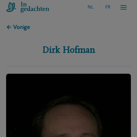
NL
FR
← Vorige
Dirk
Hofman