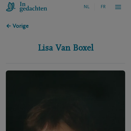
NL
FR
← Vorige
Lisa
Van Boxel