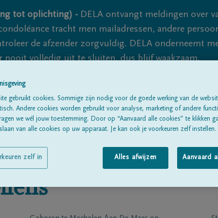
ng tot oplichting) -
DELA ontvangt meldingen over va
ondoléance tracht men mailadressen, andere persoon
controleer de afzender zorgvuldig. DELA onderneemt m
 nooit volledig uit te sluiten, dus blijf waakzaam.
nisgeving
te gebruikt cookies. Sommige zijn nodig voor de goede werking van de websit
Alle rouwberichten
Over ons
B
sch. Andere cookies worden gebruikt voor analyse, marketing of andere functio
ragen we wél jouw toestemming. Door op “Aanvaard alle cookies” te klikken g
laan van alle cookies op uw apparaat. Je kan ook je voorkeuren zelf instellen.
rkeuren zelf in
Alles afwijzen
Aanvaard a
llens