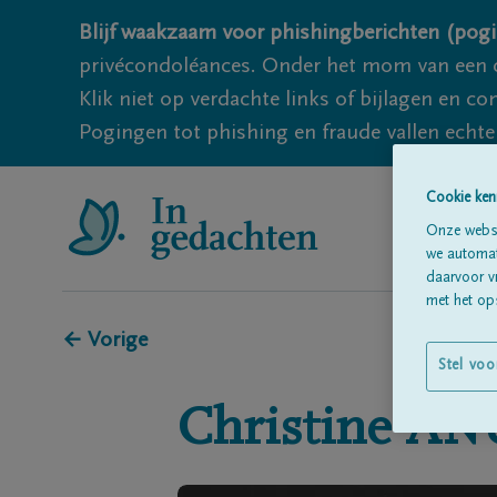
Blijf waakzaam voor phishingberichten (pogi
privécondoléances. Onder het mom van een c
Klik niet op verdachte links of bijlagen en 
Pogingen tot phishing en fraude vallen echter
Cookie ken
Onze websi
we automati
daarvoor v
met het ops
← Vorige
Stel voo
Christine
AN