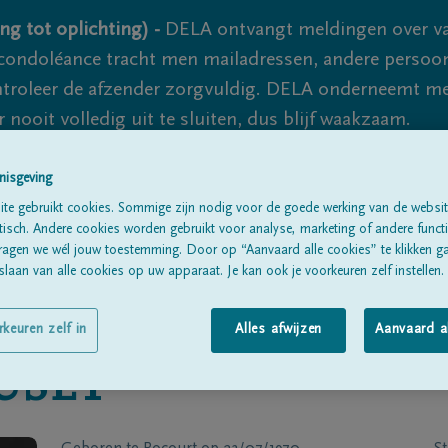
ng tot oplichting) -
DELA ontvangt meldingen over va
ondoléance tracht men mailadressen, andere persoon
controleer de afzender zorgvuldig. DELA onderneemt m
 nooit volledig uit te sluiten, dus blijf waakzaam.
nisgeving
Alle rouwberichten
Over ons
B
te gebruikt cookies. Sommige zijn nodig voor de goede werking van de websit
sch. Andere cookies worden gebruikt voor analyse, marketing of andere functio
ragen we wél jouw toestemming. Door op “Aanvaard alle cookies” te klikken g
laan van alle cookies op uw apparaat. Je kan ook je voorkeuren zelf instellen.
rkeuren zelf in
Alles afwijzen
Aanvaard a
USET