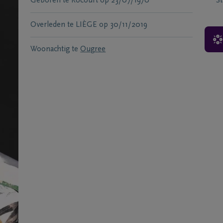
Geboren te
Rocourt
op
23/07/1970
S
Overleden te
LIÈGE
op
30/11/2019
Woonachtig te
Ougree