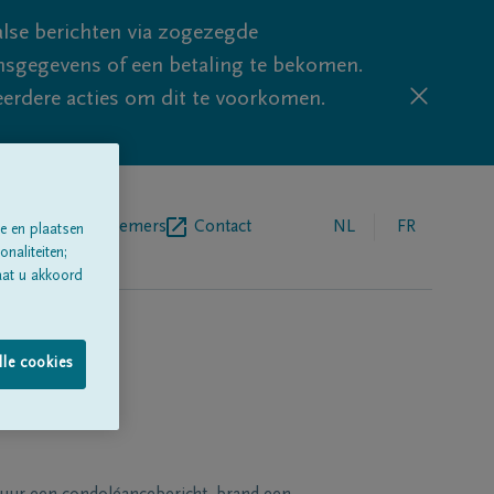
lse berichten via zogezegde
sgegevens of een betaling te bekomen.
eerdere acties om dit te voorkomen.
egrafenisondernemers
Contact
NL
FR
e en plaatsen
naliteiten;
aat u akkoord
lle cookies