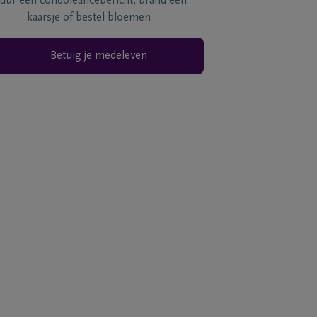
tuur een condoléancebericht, brand een
kaarsje of bestel bloemen
Betuig je medeleven