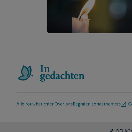
Alle rouwberichten
Over ons
Begrafenisondernemers
C
© DELA
Ge