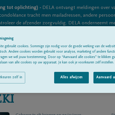
ng tot oplichting) -
DELA ontvangt meldingen over va
ondoléance tracht men mailadressen, andere persoon
controleer de afzender zorgvuldig. DELA onderneemt m
 nooit volledig uit te sluiten, dus blijf waakzaam.
nisgeving
te gebruikt cookies. Sommige zijn nodig voor de goede werking van de websit
sch. Andere cookies worden gebruikt voor analyse, marketing of andere functio
Alle rouwberichten
Over ons
B
ragen we wél jouw toestemming. Door op “Aanvaard alle cookies” te klikken g
laan van alle cookies op uw apparaat. Je kan ook je voorkeuren zelf instellen.
rkeuren zelf in
Alles afwijzen
Aanvaard a
KI