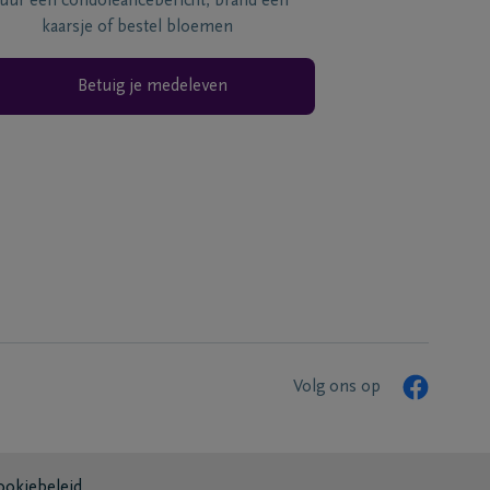
tuur een condoléancebericht, brand een
kaarsje of bestel bloemen
Betuig je medeleven
Volg ons op
ookiebeleid