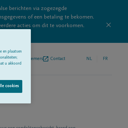
lse berichten via zogezegde
sgegevens of een betaling te bekomen.
eerdere acties om dit te voorkomen.
e en plaatsen
naliteiten;
egrafenisondernemers
Contact
NL
FR
aat u akkoord
lle cookies