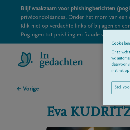
Blijf waakzaam voor phishingberichten (pogi
privécondoléances. Onder het mom van een c
Klik niet op verdachte links of bijlagen en 
Pogingen tot phishing en fraude vallen echter
Cookie ken
Onze websi
we automati
daarvoor v
met het ops
Stel voo
← Vorige
Eva
KUDRITZ