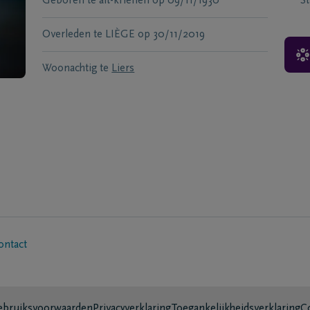
Geboren te
alt-krienen
op
09/11/1930
S
Overleden te
LIÈGE
op
30/11/2019
Woonachtig te
Liers
ontact
bruiksvoorwaarden
Privacyverklaring
Toegankelijkheidsverklaring
C