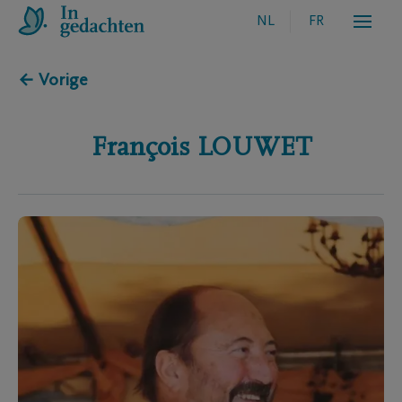
NL
FR
← Vorige
François
LOUWET