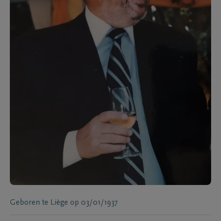
Geboren te
Liège
op
03/01/1937