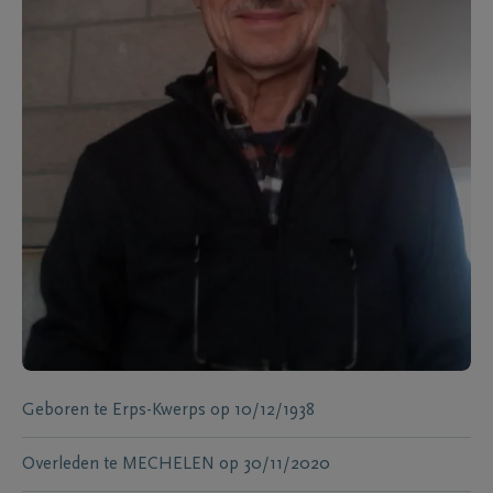
Geboren te
Erps-Kwerps
op
10/12/1938
Overleden te
MECHELEN
op
30/11/2020