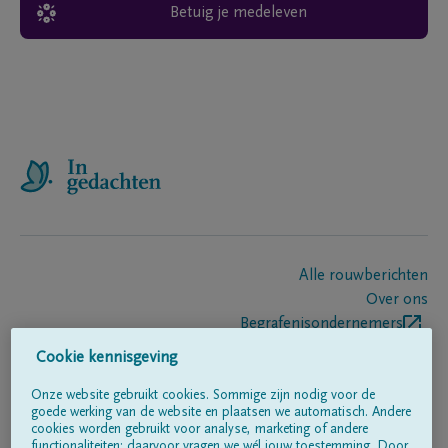
Betuig je medeleven
Alle rouwberichten
Over ons
Begrafenisondernemers
Contact
Cookie kennisgeving
Onze website gebruikt cookies. Sommige zijn nodig voor de
goede werking van de website en plaatsen we automatisch. Andere
Volg ons op
cookies worden gebruikt voor analyse, marketing of andere
functionaliteiten; daarvoor vragen we wél jouw toestemming. Door