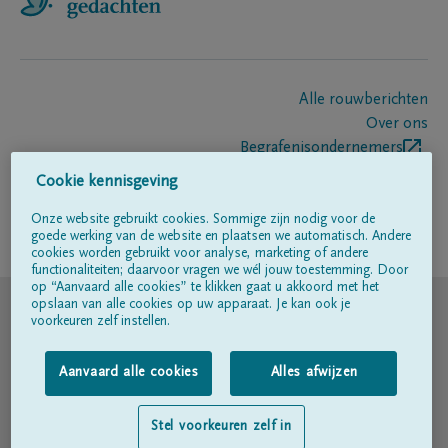
Alle rouwberichten
Over ons
Begrafenisondernemers
Contact
Cookie kennisgeving
Onze website gebruikt cookies. Sommige zijn nodig voor de
goede werking van de website en plaatsen we automatisch. Andere
Volg ons op
cookies worden gebruikt voor analyse, marketing of andere
functionaliteiten; daarvoor vragen we wél jouw toestemming. Door
op “Aanvaard alle cookies” te klikken gaat u akkoord met het
© DELA
opslaan van alle cookies op uw apparaat. Je kan ook je
voorkeuren zelf instellen.
Gebruiksvoorwaarden
Aanvaard alle cookies
Alles afwijzen
Privacyverklaring
Stel voorkeuren zelf in
Toegankelijkheidsverklaring