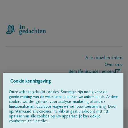
Alle rouwberichten
Over ons
Begrafenisondernemers
Contact
Cookie kennisgeving
Onze website gebruikt cookies. Sommige zijn nodig voor de
goede werking van de website en plaatsen we automatisch. Andere
Volg ons op
cookies worden gebruikt voor analyse, marketing of andere
functionaliteiten; daarvoor vragen we wél jouw toestemming. Door
op “Aanvaard alle cookies” te klikken gaat u akkoord met het
© DELA
opslaan van alle cookies op uw apparaat. Je kan ook je
voorkeuren zelf instellen.