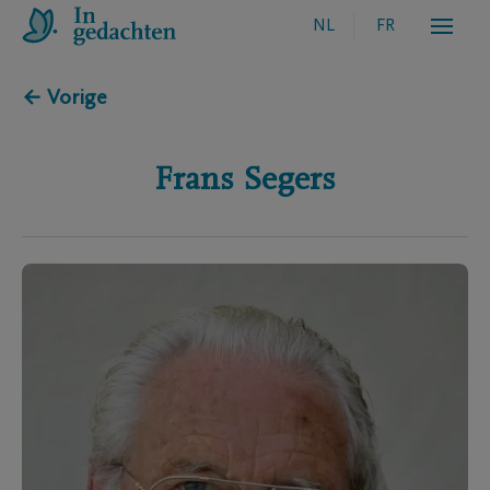
NL
FR
← Vorige
Frans
Segers